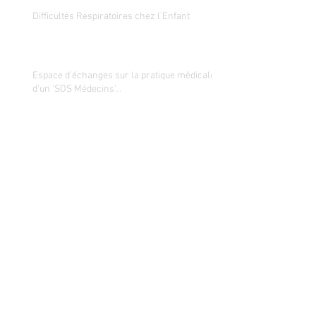
Difficultés Respiratoires chez l'Enfant
Espace d'échanges sur la pratique médicale
d'un 'SOS Médecins'...
Archives
avril 2016
(2)
2 posts
février 2016
(1)
1 post
Rechercher par Tags
Pas encore de mots-clés.
Retrouvez-nous